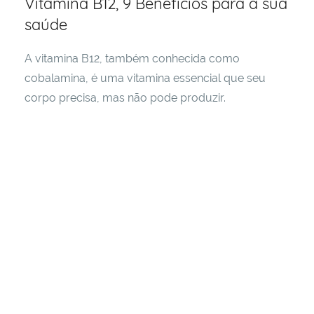
Vitamina B12, 9 Benefícios para a sua
estar
saúde
e
tudo
aquilo
A vitamina B12, também conhecida como
que
cobalamina, é uma vitamina essencial que seu
consideramos
corpo precisa, mas não pode produzir.
que
possa
ajudar
a
viver
de
maneira
melhor
e
mais
inteligente!