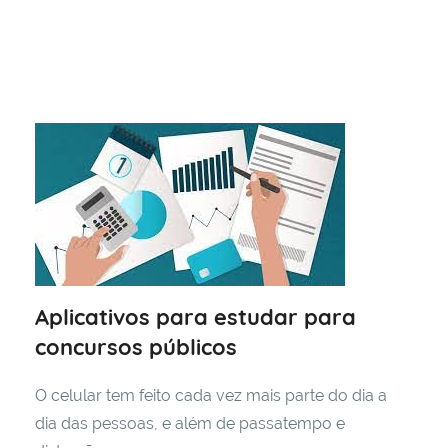
estar
e
tudo
aquilo
que
consideramos
que
possa
ajudar
a
viver
de
maneira
Aplicativos para estudar para
melhor
concursos públicos
e
mais
O celular tem feito cada vez mais parte do dia a
inteligente!
dia das pessoas, e além de passatempo e