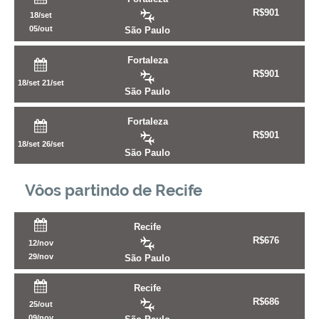
R$
901
18/set
05/out
São Paulo
Fortaleza
R$
901
18/set
21/set
São Paulo
Fortaleza
R$
901
18/set
26/set
São Paulo
Vôos partindo de Recife
Recife
R$
676
12/nov
29/nov
São Paulo
Recife
R$
686
25/out
09/nov