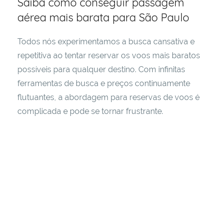
Saiba como conseguir passagem
estar
aérea mais barata para São Paulo
e
tudo
aquilo
Todos nós experimentamos a busca cansativa e
que
repetitiva ao tentar reservar os voos mais baratos
consideramos
possíveis para qualquer destino. Com infinitas
que
ferramentas de busca e preços continuamente
possa
flutuantes, a abordagem para reservas de voos é
ajudar
complicada e pode se tornar frustrante.
a
viver
de
maneira
melhor
e
mais
inteligente!