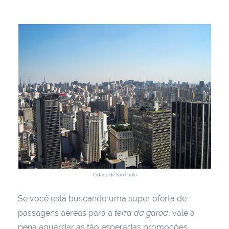
Cidade de São Paulo
Se você está buscando uma super oferta de
passagens aéreas para à
terra da garoa
, vale a
pena aguardar as tão esperadas promoções