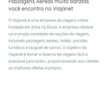
Passagens Aéreas muito baratas
estar
você encontra na Viajanet
e
tudo
aquilo
O Viajanet é uma empresa de viagens online
que
fundada em 2004 no Brasil. A empresa oferece
consideramos
uma ampla variedade de opções de viagens,
que
incluindo passagens aéreas, hotéis, pacotes
possa
turísticos e aluguel de carros. O objetivo do
ajudar
Viajanet é tornar a reserva de viagens fácil e
a
viver
acessível para todos, proporcionando aos clientes
de
as melhores ofertas e preços.
maneira
melhor
e
mais
inteligente!