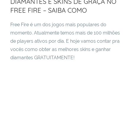
DIAMANTES E SKINS DE GRAÇA NO
estar
FREE FIRE – SAIBA COMO
e
tudo
aquilo
Free Fire é um dos jogos mais populares do
que
momento. Atualmente temos mais de 100 milhões
consideramos
de players ativos por dia. E hoje vamos contar pra
que
vocês como obter as melhores skins e ganhar
possa
diamantes GRATUITAMENTE!
ajudar
a
viver
de
maneira
melhor
e
mais
inteligente!