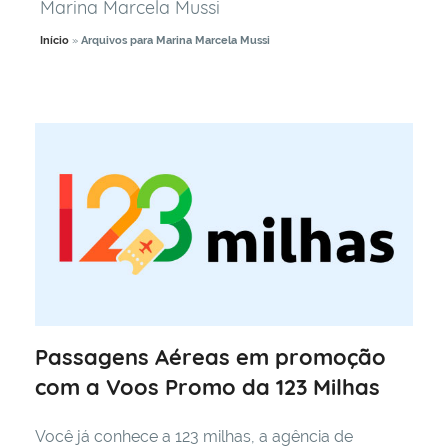
Marina Marcela Mussi
estar
e
Início
»
Arquivos para Marina Marcela Mussi
tudo
aquilo
que
consideramos
que
possa
ajudar
a
viver
de
maneira
melhor
e
Passagens Aéreas em promoção
mais
com a Voos Promo da 123 Milhas
inteligente!
Você já conhece a 123 milhas, a agência de