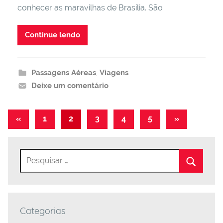
conhecer as maravilhas de Brasília. São
Continue lendo
Passagens Aéreas
,
Viagens
Deixe um comentário
Navegação
Post
Post
«
1
2
3
4
5
»
anterior
seguinte
por
posts
Categorias