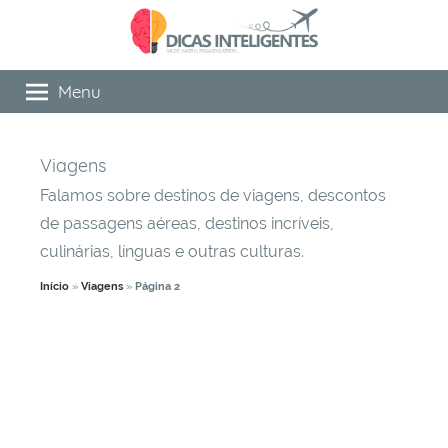
Pular
para
o
Dicas
Compartilhamos
Menu
conteúdo
aqui
Inteligentes
dicas
sobre
Viagens
viagens,
Falamos sobre destinos de viagens, descontos
descontos
de
de passagens aéreas, destinos incríveis,
passagens
culinárias, línguas e outras culturas.
aéreas,
Início
»
Viagens
»
Página 2
educação
financeira,
alimentação,
saúde
e
beleza,
bem